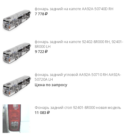
фонарь задний на капоте AA92A-50740D RH
7 778
фонарь задний на капоте 92402-8R000 RH, 92401-
8R000 LH
9 722
фонарь задний угловой AA92A-50710 RH AA92A-
50720A LH
Цена по запросу
Фонарь задний стоп 92401-8R000 новая модель
11 083