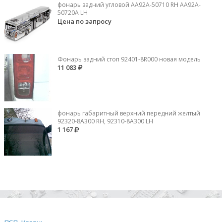
фонарь задний угловой AA92A-50710 RH AA92A-
50720A LH
Цена по запросу
Фонарь задний стоп 92401-8R000 новая модель
11 083
фонарь габаритный верхний передний желтый
92320-8A300 RH, 92310-8А300 LH
1 167