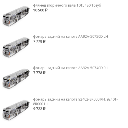
флянец вторичного вала 1015480 16зуб
10 500
фонарь задний на капоте AA92A-50750D LH
7 778
фонарь задний на капоте AA92A-50740D RH
7 778
фонарь задний на капоте 92402-8R000 RH, 92401-
8R000 LH
9 722