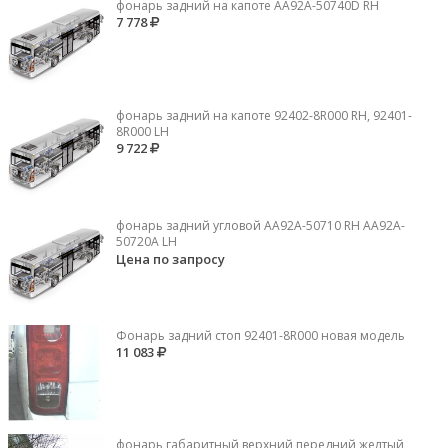
фонарь задний на капоте AA92A-50740D RH
7 778
фонарь задний на капоте 92402-8R000 RH, 92401-
8R000 LH
9 722
фонарь задний угловой AA92A-50710 RH AA92A-
50720A LH
Цена по запросу
Фонарь задний стоп 92401-8R000 новая модель
11 083
фонарь габаритный верхний передний желтый