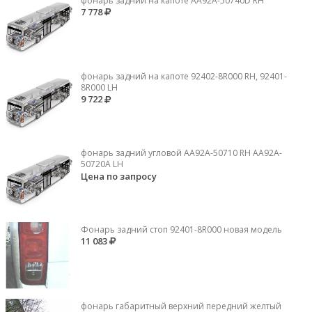
фонарь задний на капоте AA92A-50740D RH
7 778
фонарь задний на капоте 92402-8R000 RH, 92401-
8R000 LH
9 722
фонарь задний угловой AA92A-50710 RH AA92A-
50720A LH
Цена по запросу
Фонарь задний стоп 92401-8R000 новая модель
11 083
фонарь габаритный верхний передний желтый