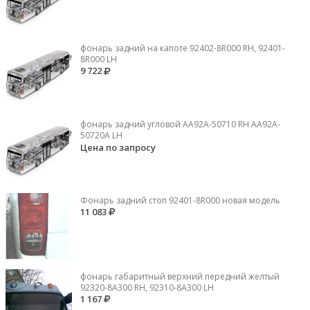
фонарь задний на капоте 92402-8R000 RH, 92401-
8R000 LH
9 722
фонарь задний угловой AA92A-50710 RH AA92A-
50720A LH
Цена по запросу
Фонарь задний стоп 92401-8R000 новая модель
11 083
фонарь габаритный верхний передний желтый
92320-8A300 RH, 92310-8А300 LH
1 167