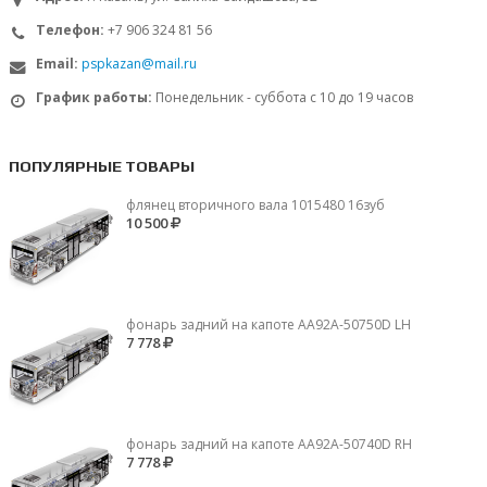
Телефон:
+7 906 324 81 56
Email:
pspkazan@mail.ru
График работы:
Понедельник - суббота с 10 до 19 часов
ПОПУЛЯРНЫЕ ТОВАРЫ
флянец вторичного вала 1015480 16зуб
10 500
фонарь задний на капоте AA92A-50750D LH
7 778
фонарь задний на капоте AA92A-50740D RH
7 778