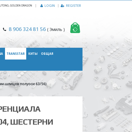
|
LOGIN
REGISTER
, YUTONG, GOLDEN DRAGON
8 906 324 81 56
( Эмиль )
NA
TRANSSTAR
КИТЫ
ОБЩАЯ
ам.шлицов полуоси 63/56)
ЕРЕНЦИАЛА
04, ШЕСТЕРНИ