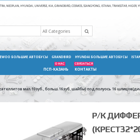
A, NEOPLAN, HYUNDAI, UNIVERSE, KIA, GRANDBIRD, COSMOS, SSANGYONG, ISTANA, TRANSSTAR, HIGER
EWOO БОЛЬШИЕ АВТОБУСЫ
GRANDBIRD
HYUNDAI БОЛЬШИЕ АВТОБУСЫ
ISTA
О НАС
СВЯЗАТЬСЯ
ПСП-КАЗАНЬ
КОНТАКТЫ
сателлитов мал.10зуб., больш.16зуб, шайбы) под полуось 16 шлицов(ди
Р/К ДИФФ
(КРЕСТ32*2