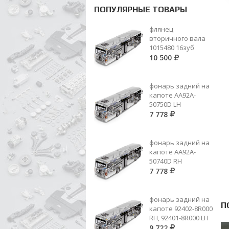
ПОПУЛЯРНЫЕ ТОВАРЫ
флянец
вторичного вала
1015480 16зуб
10 500
фонарь задний на
капоте AA92A-
50750D LH
7 778
фонарь задний на
капоте AA92A-
50740D RH
7 778
фонарь задний на
П
капоте 92402-8R000
RH, 92401-8R000 LH
9 722