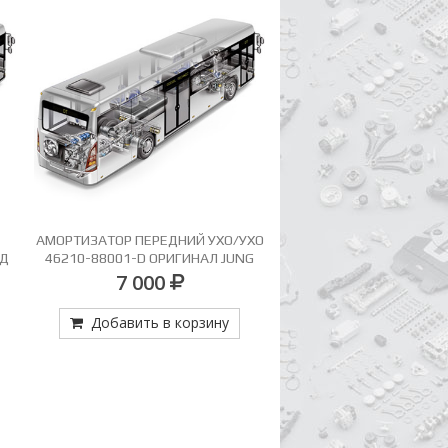
АМОРТИЗАТОР ПЕРЕДНИЙ УХО/УХО
ВТУЛКИ ТОРМ.КОЛОДО
ЕД
46210-88001-D ОРИГИНАЛ JUNG
35*39*59
ЗАД
KYUNG
7 000
681
Добавить в корзину
Добавить в кор