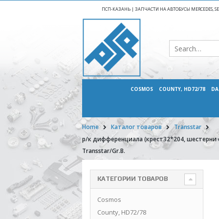
ПСП-КАЗАНЬ | ЗАПЧАСТИ НА АВТОБУСЫ MERCEDES, SETR
COSMOS
COUNTY, HD72/78
DA
Home
Каталог товаров
Transstar
р/к дифференциала (крест32*204, шестерни 
Transstar/Gr.B.
КАТЕГОРИИ ТОВАРОВ
Cosmos
County, HD72/78