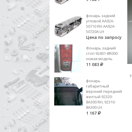
фонарь задний
угловой AA92A-
50710 RH AA92A-
50720A LH
Цена по запросу
Фонарь задний
стоп 92401-8R000
новая модель
11 083
ВЯСКОМУФТА
T
фонарь
Цена по запросу
габаритный
верхний передний
Добавить в корзину
желтый 92320-
8A300 RH, 92310-
8А300 LH
1 167