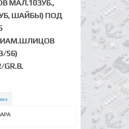
В МАЛ.10ЗУБ.,
УБ, ШАЙБЫ) ПОД
6
ИАМ.ШЛИЦОВ
/56)
/GR.B.
авка
ВАРА